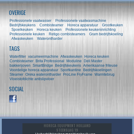
OVERIGE
Professionele vaatwasser
Professionele vaatwasmachine
Bedrijfskeukens
Combisteamer
Horeca apparatuur
Grootkeuken
Spoelkeuken
Horeca keuken
Professionele keukeninrichting
Professionele keuken
Retigo combisteamers
Gram bedrijfskoeling
Afwaskeuken
Waterontharder
TAGS
Waterfilter
vacumeermachine
Afwaskeuken
Horeca keuken
Combisteamer
Brita Professional
Moduline
Deli Master
bakkerijoven
SmartBridge
Bedrijfskeukens
Amerikaanse friteuse
Voordelige horeca apparatuur
Sportkantine
Bedrijfskoelingen
Steamer
Oreka waterontharder
ProLine FryFrame
Warmtebrug
Vloeistofdichte antislipvloer
SOCIAL
HORECA EQUIPMENT HOLLAND
STEENSLAG 19