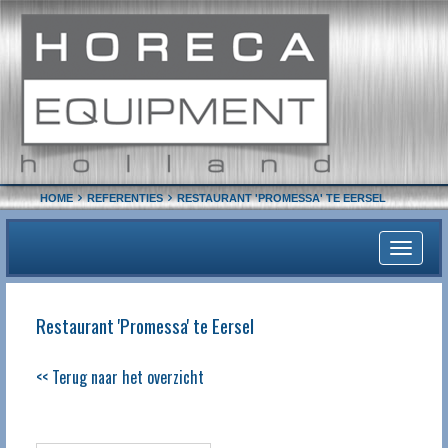
HOME
REFERENTIES
RESTAURANT 'PROMESSA' TE EERSEL
Toggle
navigati
Restaurant 'Promessa' te Eersel
<< Terug naar het overzicht