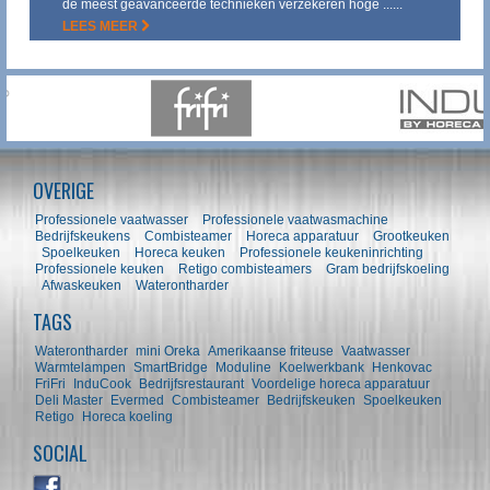
de meest geavanceerde technieken verzekeren hoge ......
LEES MEER
OVERIGE
Professionele vaatwasser
Professionele vaatwasmachine
Bedrijfskeukens
Combisteamer
Horeca apparatuur
Grootkeuken
Spoelkeuken
Horeca keuken
Professionele keukeninrichting
Professionele keuken
Retigo combisteamers
Gram bedrijfskoeling
Afwaskeuken
Waterontharder
TAGS
Waterontharder
mini Oreka
Amerikaanse friteuse
Vaatwasser
Warmtelampen
SmartBridge
Moduline
Koelwerkbank
Henkovac
FriFri
InduCook
Bedrijfsrestaurant
Voordelige horeca apparatuur
Deli Master
Evermed
Combisteamer
Bedrijfskeuken
Spoelkeuken
Retigo
Horeca koeling
SOCIAL