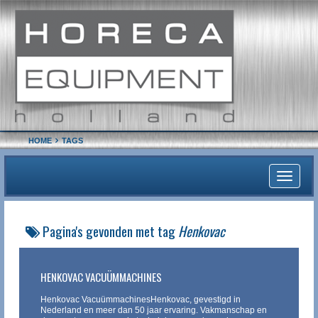
HOME
TAGS
Toggle
navigati
Pagina's gevonden met tag
Henkovac
HENKOVAC VACUÜMMACHINES
Henkovac VacuümmachinesHenkovac, gevestigd in
Nederland en meer dan 50 jaar ervaring. Vakmanschap en