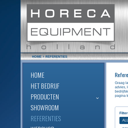
HOME
REFERENTIES
HOME
Refere
Graag la
HET BEDRIJF
advies, 
bedrijfs
PRODUCTEN
pagina t
SHOWROOM
Filte
REFERENTIES
AL