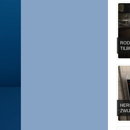
ROD
TIL
HER
ZWI