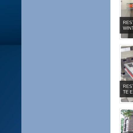
RES
WIN
RES
TE 