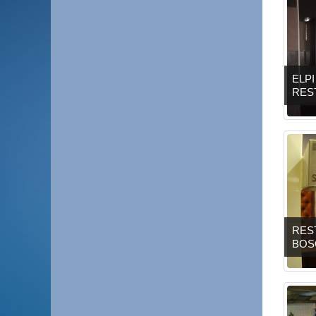
ELP
RES
RES
BOS