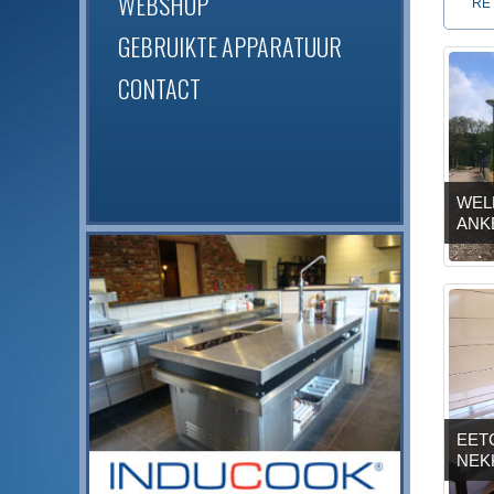
WEBSHOP
RE
GEBRUIKTE APPARATUUR
CONTACT
WEL
ANK
EETC
NEK