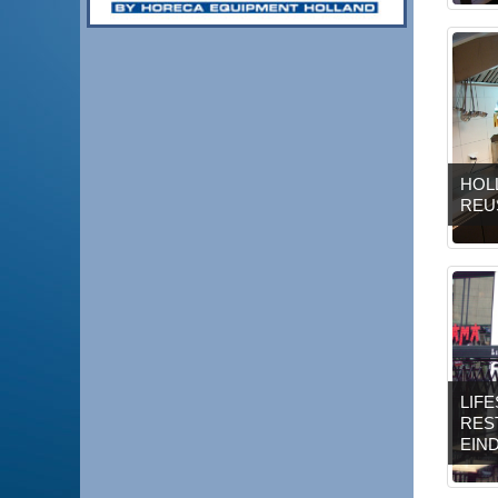
HOL
REU
LIFE
RES
EIN