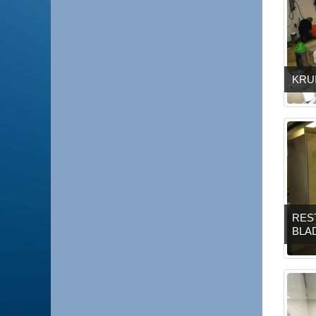
KRU
RES
BLA