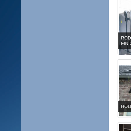
ROD
EIN
HOL