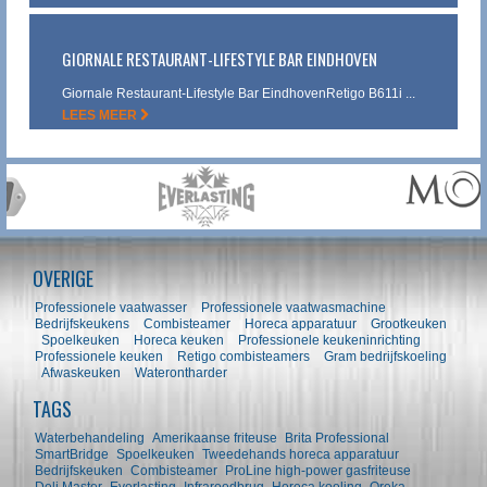
GIORNALE RESTAURANT-LIFESTYLE BAR EINDHOVEN
Giornale Restaurant-Lifestyle Bar EindhovenRetigo B611i ...
LEES MEER
OVERIGE
Professionele vaatwasser
Professionele vaatwasmachine
Bedrijfskeukens
Combisteamer
Horeca apparatuur
Grootkeuken
Spoelkeuken
Horeca keuken
Professionele keukeninrichting
Professionele keuken
Retigo combisteamers
Gram bedrijfskoeling
Afwaskeuken
Waterontharder
TAGS
Waterbehandeling
Amerikaanse friteuse
Brita Professional
SmartBridge
Spoelkeuken
Tweedehands horeca apparatuur
Bedrijfskeuken
Combisteamer
ProLine high-power gasfriteuse