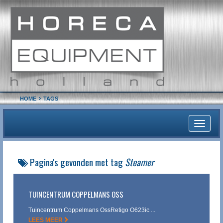
HOME
TAGS
Toggle
navigati
Pagina's gevonden met tag
Steamer
TUINCENTRUM COPPELMANS OSS
Tuincentrum Coppelmans OssRetigo O623ic ...
LEES MEER