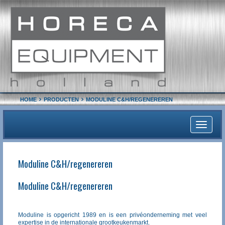
HOME
PRODUCTEN
MODULINE C&H/REGENEREREN
Toggle
navigati
Moduline C&H/regenereren
Moduline C&H/regenereren
Moduline is opgericht 1989 en is een privéonderneming met veel
expertise in de internationale grootkeukenmarkt.