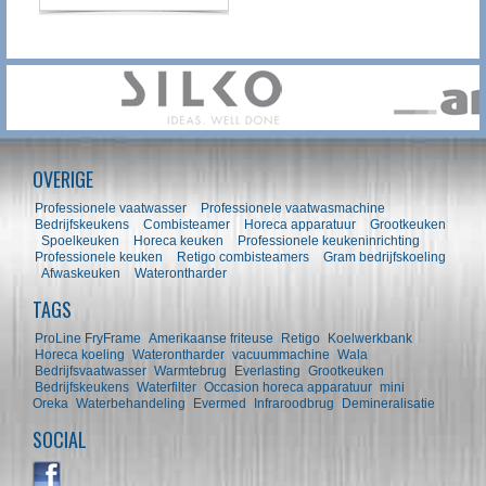
OVERIGE
Professionele vaatwasser
Professionele vaatwasmachine
Bedrijfskeukens
Combisteamer
Horeca apparatuur
Grootkeuken
Spoelkeuken
Horeca keuken
Professionele keukeninrichting
Professionele keuken
Retigo combisteamers
Gram bedrijfskoeling
Afwaskeuken
Waterontharder
TAGS
ProLine FryFrame
Amerikaanse friteuse
Retigo
Koelwerkbank
Horeca koeling
Waterontharder
vacuummachine
Wala
Bedrijfsvaatwasser
Warmtebrug
Everlasting
Grootkeuken
Bedrijfskeukens
Waterfilter
Occasion horeca apparatuur
mini
Oreka
Waterbehandeling
Evermed
Infraroodbrug
Demineralisatie
SOCIAL