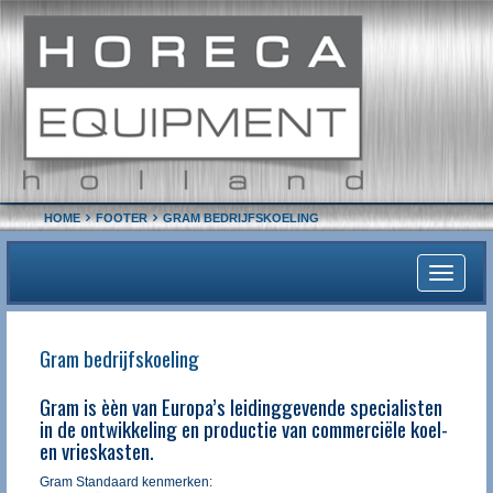
HOME
FOOTER
GRAM BEDRIJFSKOELING
Toggle
navigati
Gram bedrijfskoeling
Gram is èèn van Europa’s leidinggevende specialisten
in de ontwikkeling en productie van commerciële koel-
en vrieskasten.
Gram Standaard kenmerken: