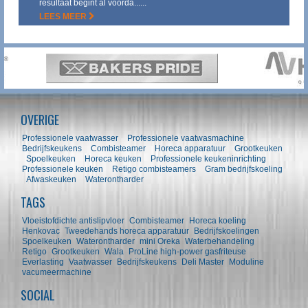
resultaat begint al voorda......
LEES MEER
OVERIGE
Professionele vaatwasser
Professionele vaatwasmachine
Bedrijfskeukens
Combisteamer
Horeca apparatuur
Grootkeuken
Spoelkeuken
Horeca keuken
Professionele keukeninrichting
Professionele keuken
Retigo combisteamers
Gram bedrijfskoeling
Afwaskeuken
Waterontharder
TAGS
Vloeistofdichte antislipvloer
Combisteamer
Horeca koeling
Henkovac
Tweedehands horeca apparatuur
Bedrijfskoelingen
Spoelkeuken
Waterontharder
mini Oreka
Waterbehandeling
Retigo
Grootkeuken
Wala
ProLine high-power gasfriteuse
Everlasting
Vaatwasser
Bedrijfskeukens
Deli Master
Moduline
vacumeermachine
SOCIAL