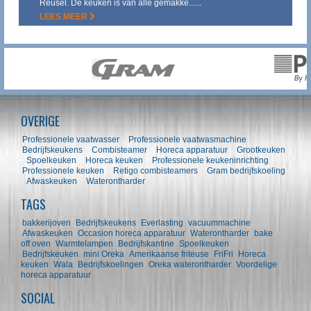
Reusel. De keuken is van alle gemakke......
LEES MEER
OVERIGE
Professionele vaatwasser
Professionele vaatwasmachine
Bedrijfskeukens
Combisteamer
Horeca apparatuur
Grootkeuken
Spoelkeuken
Horeca keuken
Professionele keukeninrichting
Professionele keuken
Retigo combisteamers
Gram bedrijfskoeling
Afwaskeuken
Waterontharder
TAGS
bakkerijoven
Bedrijfskeukens
Everlasting
vacuummachine
Afwaskeuken
Occasion horeca apparatuur
Waterontharder
bake
off oven
Warmtelampen
Bedrijfskantine
Spoelkeuken
Bedrijfskeuken
mini Oreka
Amerikaanse friteuse
FriFri
Horeca
keuken
Wala
Bedrijfskoelingen
Oreka waterontharder
Voordelige
horeca apparatuur
SOCIAL