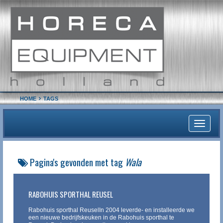
HOME
TAGS
Toggle
navigati
Pagina's gevonden met tag
Wala
RABOHUIS SPORTHAL REUSEL
Rabohuis sporthal ReuselIn 2004 leverde- en installeerde we
een nieuwe bedrijfskeuken in de Rabohuis sporthal te