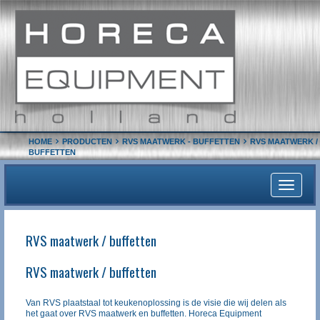
HOME
PRODUCTEN
RVS MAATWERK - BUFFETTEN
RVS MAATWERK /
BUFFETTEN
Toggle
navigati
RVS maatwerk / buffetten
RVS maatwerk / buffetten
Van RVS plaatstaal tot keukenoplossing is de visie die wij delen als
het gaat over RVS maatwerk en buffetten. Horeca Equipment