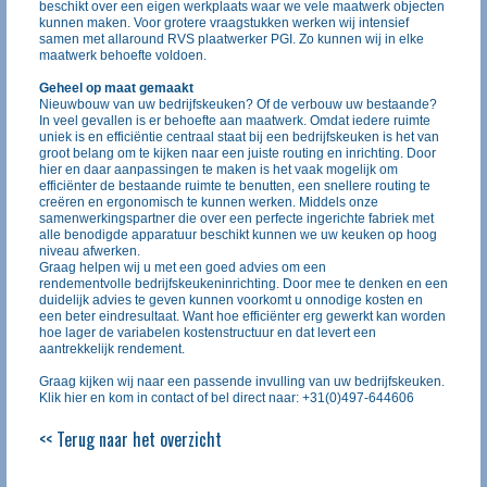
beschikt over een eigen werkplaats waar we vele maatwerk objecten
kunnen maken. Voor grotere vraagstukken werken wij intensief
samen met allaround RVS plaatwerker PGI. Zo kunnen wij in elke
maatwerk behoefte voldoen.
Geheel op maat gemaakt
Nieuwbouw van uw bedrijfskeuken? Of de verbouw uw bestaande?
In veel gevallen is er behoefte aan maatwerk. Omdat iedere ruimte
uniek is en efficiëntie centraal staat bij een bedrijfskeuken is het van
groot belang om te kijken naar een juiste routing en inrichting. Door
hier en daar aanpassingen te maken is het vaak mogelijk om
efficiënter de bestaande ruimte te benutten, een snellere routing te
creëren en ergonomisch te kunnen werken. Middels onze
samenwerkingspartner die over een perfecte ingerichte fabriek met
alle benodigde apparatuur beschikt kunnen we uw keuken op hoog
niveau afwerken.
Graag helpen wij u met een goed advies om een
rendementvolle bedrijfskeukeninrichting. Door mee te denken en een
duidelijk advies te geven kunnen voorkomt u onnodige kosten en
een beter eindresultaat. Want hoe efficiënter erg gewerkt kan worden
hoe lager de variabelen kostenstructuur en dat levert een
aantrekkelijk rendement.
Graag kijken wij naar een passende invulling van uw bedrijfskeuken.
Klik hier
en kom in contact of bel direct naar: +31(0)497-644606
<< Terug naar het overzicht