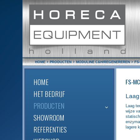
HOME
PRODUCTEN
MODULINE C&H/REGENEREREN
FS
HOME
FS-MC 
HET BEDRIJF
Laag
PRODUCTEN
Laag te
wijze v
SHOWROOM
statisc
enzymat
REFERENTIES
lagere 