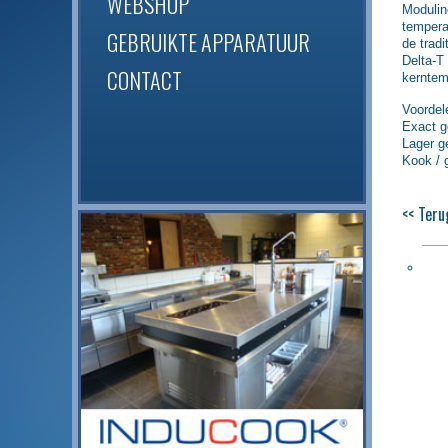
WEBSHOP
Modulin
tempera
GEBRUIKTE APPARATUUR
de trad
Delta-T
CONTACT
kerntem
Voordele
Exact g
Lager g
Kook / g
<< Teru