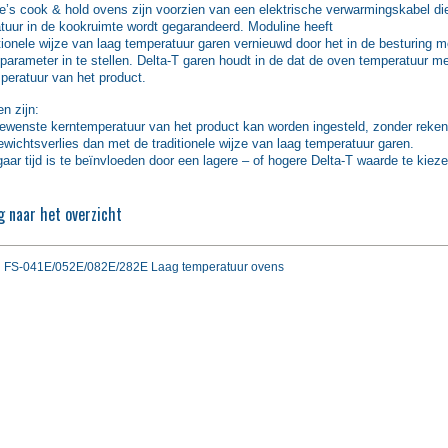
e’s cook & hold ovens zijn voorzien van een elektrische verwarmingskabel di
tuur in de kookruimte wordt gegarandeerd. Moduline heeft
itionele wijze van laag temperatuur garen vernieuwd door het in de besturing 
 parameter in te stellen. Delta-T garen houdt in de dat de oven temperatuur m
peratuur van het product.
n zijn:
ewenste kerntemperatuur van het product kan worden ingesteld, zonder reken
ewichtsverlies dan met de traditionele wijze van laag temperatuur garen.
aar tijd is te beïnvloeden door een lagere – of hogere Delta-T waarde te kieze
g naar het overzicht
FS-041E/052E/082E/282E Laag temperatuur ovens