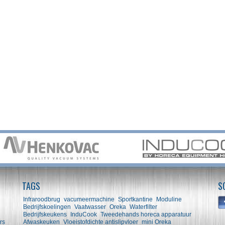
TAGS
S
Infraroodbrug
vacumeermachine
Sportkantine
Moduline
Bedrijfskoelingen
Vaatwasser
Oreka
Waterfilter
Bedrijfskeukens
InduCook
Tweedehands horeca apparatuur
rs
Afwaskeuken
Vloeistofdichte antislipvloer
mini Oreka