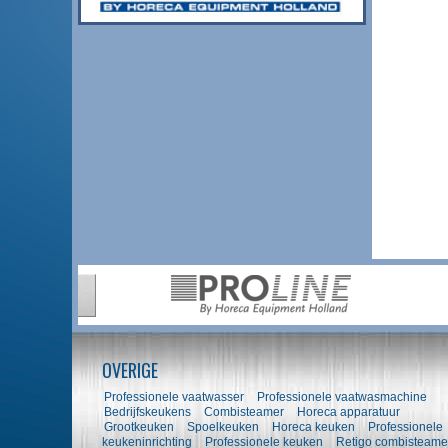
OVERIGE
Professionele vaatwasser
Professionele vaatwasmachine
Bedrijfskeukens
Combisteamer
Horeca apparatuur
Grootkeuken
Spoelkeuken
Horeca keuken
Professionele
keukeninrichting
Professionele keuken
Retigo combisteame