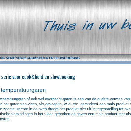
-MC SERIE VOOR COOK&HOLD EN SLOWCOOKING
serie voor cook&hold en slowcooking
 temperatuurgaren
mperatuurgaren of ook wel overnacht garen is een van de oudste vormen van 
an het garen van vlees, vis,gevogelte, wild, etc. garandeert een mals product
he zachte warmte in de oven droogt het product niet uit in tegenstelling tot 
ische verbindingen in het vlees gebroken en geven een mals product met als 
kosten.