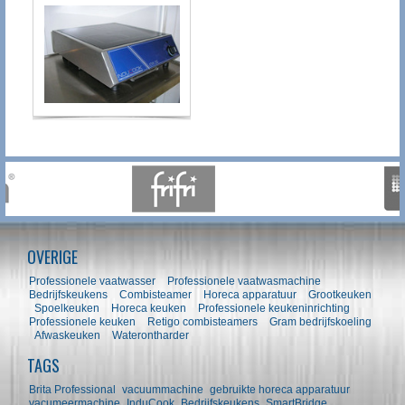
OVERIGE
Professionele vaatwasser
Professionele vaatwasmachine
Bedrijfskeukens
Combisteamer
Horeca apparatuur
Grootkeuken
Spoelkeuken
Horeca keuken
Professionele keukeninrichting
Professionele keuken
Retigo combisteamers
Gram bedrijfskoeling
Afwaskeuken
Waterontharder
TAGS
Brita Professional
vacuummachine
gebruikte horeca apparatuur
vacumeermachine
InduCook
Bedrijfskeukens
SmartBridge