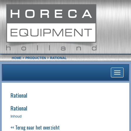
HOME
PRODUCTEN
RATIONAL
Toggle
navigati
Rational
Rational
Inhoud
<< Terug naar het overzicht