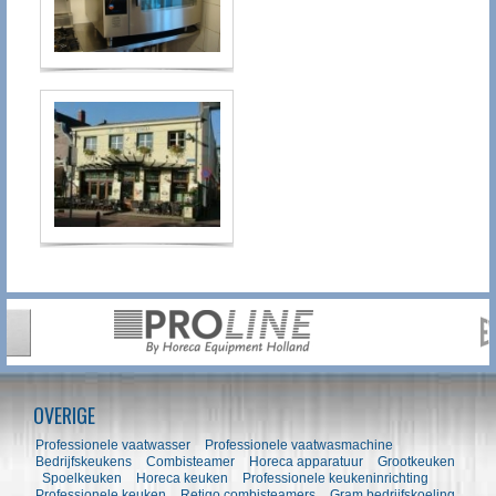
OVERIGE
Professionele vaatwasser
Professionele vaatwasmachine
Bedrijfskeukens
Combisteamer
Horeca apparatuur
Grootkeuken
Spoelkeuken
Horeca keuken
Professionele keukeninrichting
Professionele keuken
Retigo combisteamers
Gram bedrijfskoeling