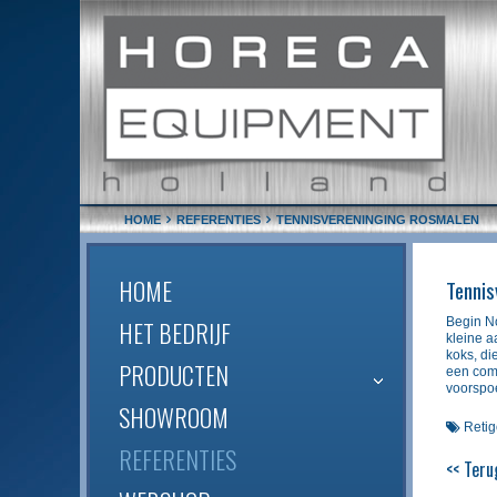
HOME
REFERENTIES
TENNISVERENINGING ROSMALEN
HOME
Tennis
Begin N
HET BEDRIJF
kleine a
koks, di
PRODUCTEN
een comp
voorspo
SHOWROOM
Retig
REFERENTIES
<< Teru