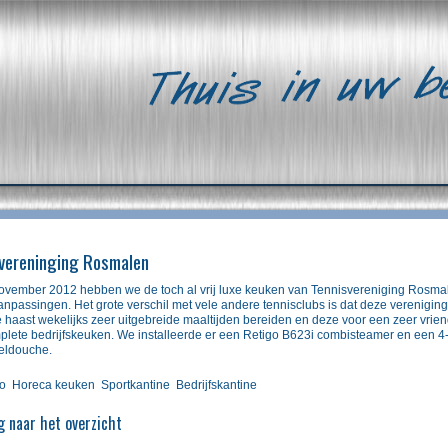
vereninging Rosmalen
ovember 2012 hebben we de toch al vrij luxe keuken van Tennisvereniging Rosmal
anpassingen. Het grote verschil met vele andere tennisclubs is dat deze verenigin
e haast wekelijks zeer uitgebreide maaltijden bereiden en deze voor een zeer vrien
lete bedrijfskeuken. We installeerde er een
Retigo B623i
combisteamer en een 4-p
eldouche.
o
Horeca keuken
Sportkantine
Bedrijfskantine
g naar het overzicht