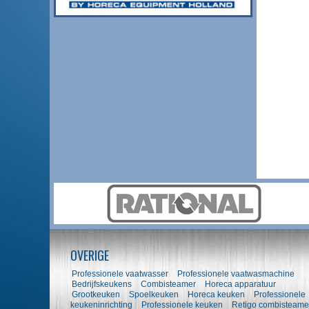
OVERIGE
Professionele vaatwasser
Professionele vaatwasmachine
Bedrijfskeukens
Combisteamer
Horeca apparatuur
Grootkeuken
Spoelkeuken
Horeca keuken
Professionele
keukeninrichting
Professionele keuken
Retigo combisteame