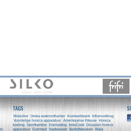
TAGS
S
Moduline
Oreka waterontharder
Koelwerkbank
Infraroodbrug
Voordelige horeca apparatuur
Amerikaanse friteuse
Horeca
koeling
Sportkantine
Everlasting
InduCook
Occasion horeca
rs
apparatuur
Evermed
Vaatwasser
Bedrijfskeuken
Wala